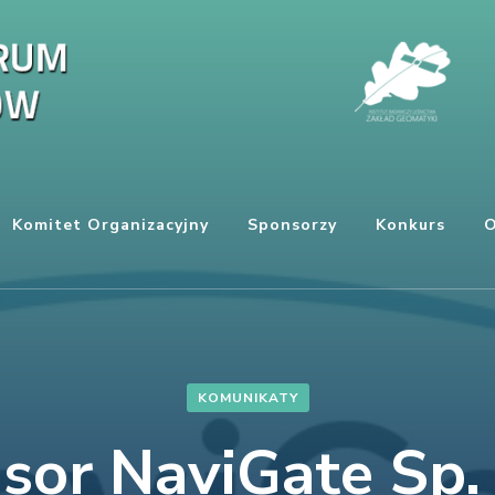
Komitet Organizacyjny
Sponsorzy
Konkurs
O
KOMUNIKATY
sor NaviGate Sp. z