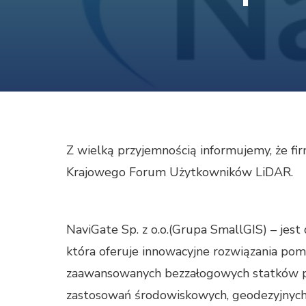
Z wielką przyjemnością informujemy, że fir
Krajowego Forum Użytkowników LiDAR.
NaviGate Sp. z o.o.(Grupa SmallGIS) – jest 
która oferuje innowacyjne rozwiązania pomi
zaawansowanych bezzałogowych statków p
zastosowań środowiskowych, geodezyjnych