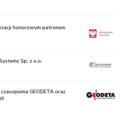
ryzacji honorowym patronem
ystems Sp. z o.o.
y czasopisma GEODETA oraz
pl