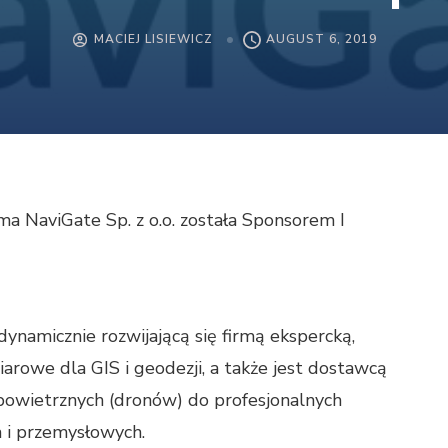
MACIEJ LISIEWICZ
AUGUST 6, 2019
ma NaviGate Sp. z o.o. została Sponsorem I
dynamicznie rozwijającą się firmą ekspercką,
arowe dla GIS i geodezji, a także jest dostawcą
owietrznych (dronów) do profesjonalnych
 i przemysłowych.